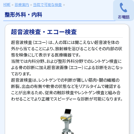
HOME
»
診療案内
»
当院で可能な検査
»
整形外科・内科
お電話
お電話
超音波検査・エコー検査
超音波検査（エコー）は、人の耳には聞こえない超音波を体の
外から当てることにより、放射線を浴びることなくその内部の状
態を映像にして表示する医療機器です。
当院では内科分野、および整形外科分野でのレントゲン検査に
よる骨の診断に加え超音波画像（エコー）による診断をおこなっ
ております。
超音波検査は、レントゲンでの判断が難しい筋肉・腱の繊維の
断裂、出血の有無や軟骨の状態などをリアルタイムで確認する
ことが出来るため、従来の触診検査やレントゲン検査と組み合
わせることでより正確でスピーディーな診断が可能になります。