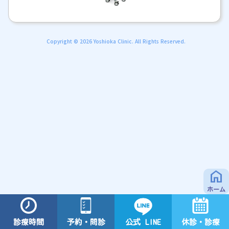
Copyright © 2026 Yoshioka Clinic. All Rights Reserved.
home
ホーム
予約・問診
診療時間
公式 LINE
休診・診療