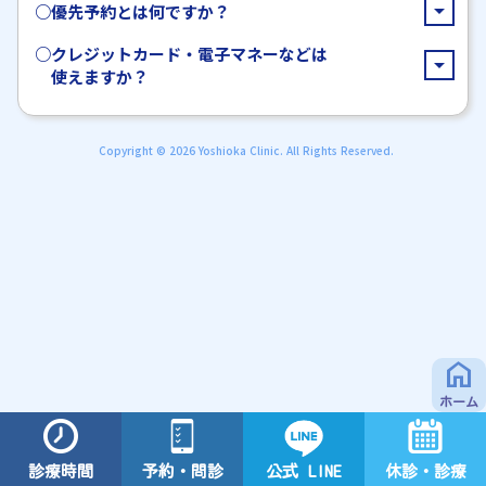
ご来院前に休診・診療カレンダーをご確認ください。
arrow_drop_up
○優先予約とは何ですか？
診察予約は、WEBより変更・キャンセルが可能です。
休診・診療カレンダー
当日の変更・キャンセルはWEBではできませんので、お
○クレジットカード・電子マネーなどは
当院では通常の予約枠に加え、優先的に診察が受けられ
arrow_drop_up
電話にてお願いいたします。
使えますか？
る「優先予約枠（有料）」をご用意しております。
診療時間
待ち時間をできるだけ少なくしたい方や、お時間に制限
WEB予約はこちら
はい。
のある方におすすめしております。
MRI・CT・リハビリなどの予約は診察後、必要に応じて
各種クレジットカード、電子マネー、QRコード決済
Copyright © 2026 Yoshioka Clinic. All Rights Reserved.
WEB予約またはお電話にてご予約ください。
お取りします。
（PayPayなど）に対応しております。
検査、リハビリ予約の変更・キャンセルは、お電話にて
詳しくはお問い合わせください。
WEB予約はこちら
お願いいたします。
ご希望の日時がある場合は、お電話にてお問い合わせく
ださい。
home
ホーム
予約・問診
診療時間
公式 LINE
休診・診療