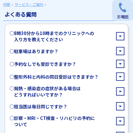
HOME
»
サービス・ご案内
»
よくある質問
お電話
お電話
○8時30分から10時までのクリニックへの
arrow_drop_up
入り方を教えてください
arrow_drop_up
○駐車場はありますか？
マインは10時に開店しますが、北側エレベーター横入
はい。
口・3階駐車場・4階駐車場からの入口は8:30よりご利用
マイン駐車場をご利用いただけます。
arrow_drop_up
○予約なしでも受診できますか？
いただけます。
詳しい入り方はこちらをご確認ください。
arrow_drop_up
○整形外科と内科の同日受診はできますか？
はい。
8:30〜10:00に来院される方へ
予約なしでも受診いただけます。
○発熱・感染症の症状がある場合は
はい。
混雑状況によりお待ちいただく場合があります。
arrow_drop_up
どうすればいいですか？
整形外科・内科ともに診療時間内であれば、同日に受診
可能です。
arrow_drop_up
○担当医は毎日同じですか？
発熱・咳などの症状などがある方は予約を取らずに、事
前にお電話でご連絡ください。
診療時間のご案内
○診察・MRI・CT検査・リハビリの予約に
整形外科の診察医師は、診療日によって異なる場合があ
arrow_drop_up
ついて
ります。