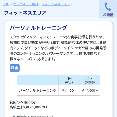
HOME
»
サービス・ご案内
»
フィットネスエリア
»
フィットネスエリア
お電話
お電話
パーソナルトレーニング
スタッフがマンツーマンでトレーニング、食事指導を行うため、
短期間で高い効果が得られます。機能的な体の使い方による筋
力アップ、ダイエットなどのボディーメイク、ケガや痛みの再発予
防のコンディショニング、パフォーマンス向上、健康増進など
様々なニーズにお応えします。
料金
1回
11回
(60分)
(回数券)
パーソナルトレーニング
￥4,400～
￥44,000〜
初回のみ1回90分
高校生までは￥1,000 OFF
※料金は税込となっております