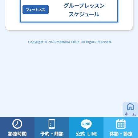
グループレッスン
フィットネス
スケジュール
Copyright © 2026 Yoshioka Clinic. All Rights Reserved.
home
ホーム
予約・問診
診療時間
公式 LINE
休診・診療